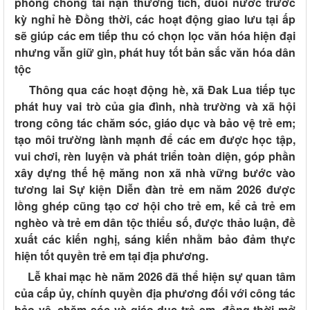
phòng chống tai nạn thương tích, đuối nước trước
kỳ nghỉ hè Đồng thời, các hoạt động giao lưu tại ấp
sẽ giúp các em tiếp thu có chọn lọc văn hóa hiện đại
nhưng vẫn giữ gìn, phát huy tốt bản sắc văn hóa dân
tộc
Thông qua các hoạt động hè, xã Đak Lua tiếp tục
phát huy vai trò của gia đình, nhà trường và xã hội
trong công tác chăm sóc, giáo dục và bảo vệ trẻ em;
tạo môi trường lành mạnh để các em được học tập,
vui chơi, rèn luyện và phát triển toàn diện, góp phần
xây dựng thế hệ măng non xã nhà vững bước vào
tương lai Sự kiện Diễn đàn trẻ em năm 2026 được
lồng ghép cũng tạo cơ hội cho trẻ em, kể cả trẻ em
nghèo và trẻ em dân tộc thiểu số, được thảo luận, đề
xuất các kiến nghị, sáng kiến nhằm bảo đảm thực
hiện tốt quyền trẻ em tại địa phương
.
Lễ khai mạc hè năm 2026 đã thể hiện sự quan tâm
của cấp ủy, chính quyền địa phương đối với công tác
bảo vệ, chăm sóc và giáo dục trẻ em, đồng thời mở