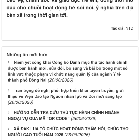
đầu cho chuỗi hoạt động hè sôi nổi, ý nghĩa trên địa
bàn xã trong thời gian tới
.
Tác giả:
NTD
Những tin mới hơn
Niêm yết công khai Công bố Danh mục thủ tục hành chính
được ban hành mới, sửa đổi, bổ sung và bãi bỏ trong một số
lĩnh vực thuộc phạm vi chức năng quản lý của ngành Y tế
(26/06/2026)
thành phố Đồng Nai
Trân trọng đề nghị phối hợp triển khai tuyên truyền, giới
thiệu về Viện Đào tạo Nguồn nhân lực và Đổi mới sáng tạo
(26/06/2026)
HƯỚNG DẪN TRA CỨU THỦ TỤC HÀNH CHÍNH NGÀNH
(26/06/2026)
NGOẠI VỤ QUA MÃ “QR CODE”
XÃ ĐAK LUA TỔ CHỨC HOẠT ĐỘNG THĂM HỎI, CHÚC THỌ
(26/06/2026)
NGƯỜI CAO TUỔI NĂM 2026