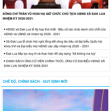
ĐỒNG CHÍ TRẦN VŨ HOÀI HẠ GIỮ CHỨC CHỦ TỊCH UBND XÃ ĐAK LUA
NHIỆM KỲ 2026-2031.
HĐND xã Đak Lua tổ Kỳ họp thứ nhất - Bầu cử các chức danh chủ chốt của
HĐND và UBND xã nhiệm kỳ 2026 - 2031
Xã Đak Lua tổ chức Hội nghị tổng kết công tác bầu cử đại biểu Quốc hội
khóa XVI và Đại biểu Hội HĐND các cấp nhiệm kỳ 2026 – 2031
Đak Lua tiếp tục duy trì và thực hiện tốt xây dựng “Xã không ma túy”
DANH SÁCH ỨNG CỬ VIÊN CHÍNH THỨC, ỨNG CỬ ĐẠI BIỂU HĐND XÃ
ĐAK LUA, NHIỆM KỲ 2026-2031
CHẾ ĐỘ, CHÍNH SÁCH - QUY ĐỊNH MỚI