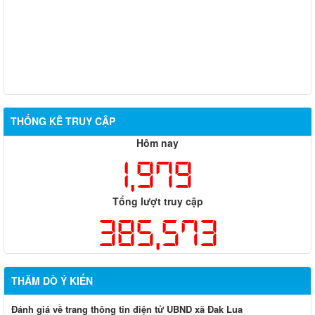
THỐNG KÊ TRUY CẬP
Hôm nay
1,979
Tổng lượt truy cập
385,573
THĂM DÒ Ý KIẾN
Đánh giá về trang thông tin điện tử UBND xã Đak Lua