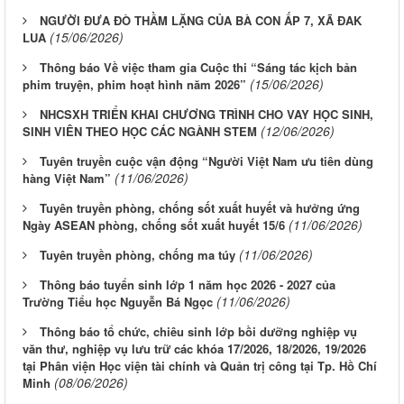
NGƯỜI ĐƯA ĐÒ THẦM LẶNG CỦA BÀ CON ẤP 7, XÃ ĐAK
(15/06/2026)
LUA
Thông báo Về việc tham gia Cuộc thi “Sáng tác kịch bản
(15/06/2026)
phim truyện, phim hoạt hình năm 2026”
NHCSXH TRIỂN KHAI CHƯƠNG TRÌNH CHO VAY HỌC SINH,
(12/06/2026)
SINH VIÊN THEO HỌC CÁC NGÀNH STEM
Tuyên truyền cuộc vận động “Người Việt Nam ưu tiên dùng
(11/06/2026)
hàng Việt Nam”
Tuyên truyền phòng, chống sốt xuất huyết và hưởng ứng
(11/06/2026)
Ngày ASEAN phòng, chống sốt xuất huyết 15/6
(11/06/2026)
Tuyên truyền phòng, chống ma túy
Thông báo tuyển sinh lớp 1 năm học 2026 - 2027 của
(11/06/2026)
Trường Tiểu học Nguyễn Bá Ngọc
Thông báo tổ chức, chiêu sinh lớp bồi dưỡng nghiệp vụ
văn thư, nghiệp vụ lưu trữ các khóa 17/2026, 18/2026, 19/2026
tại Phân viện Học viện tài chính và Quản trị công tại Tp. Hồ Chí
(08/06/2026)
Minh