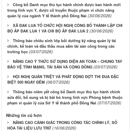
Công bố Danh mục thủ tục hành chính được ban hành mới
trong lĩnh vực Y, dược cổ truyền thuộc phạm vi chức năng
(30/06/2026)
quản lý của ngành Y tế thành phố Đồng Nai
XÃ ĐAK LUA TỔ CHỨC HỘI NGHỊ CÔNG BỐ THÀNH LẬP CHI
(30/06/2026)
BỘ ẤP ĐAK LUA 1 VÀ CHI BỘ ẤP ĐAK LUA 2
Thông báo chiêu sinh lớp bồi dưỡng kỹ năng quản lý tài
chính, kế toán và đấu thầu mua sắm tài sản công trong các
(03/07/2026)
trường học
NÂNG CAO Ý THỨC SỬ DỤNG ĐIỆN AN TOÀN – CHUNG TAY
(03/07/2026)
BẢO VỆ TÍNH MẠNG, TÀI SẢN VÀ CỘNG ĐỒNG
HỘI NGHỊ QUÁN TRIỆT VÀ PHÁT ĐỘNG ĐỢT THI ĐUA ĐẶC
(06/07/2026)
BIỆT 500 NGÀY ĐÊM
Thông báo niêm yết công bố Danh mục thủ tục hành chính
sửa đổi, bổ sung và bị bãi bỏ trong lĩnh vực Phòng bệnh thuộc
(07/07/2026)
phạm vi quản lý của Sở Y tế thành phố Đồng Nai
Những tin cũ hơn
NÂNG CAO CẢNH GIÁC TRONG CÔNG TÁC CHỈNH LÝ, SỐ
(16/06/2026)
HÓA TÀI LIỆU LƯU TRỮ