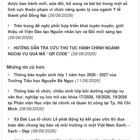
được ban hành mới, sửa đổi, bổ sung và bãi bỏ trong một số
lĩnh vực thuộc phạm vi chức năng quản lý của ngành Y tế
(26/06/2026)
thành phố Đồng Nai
Trân trọng đề nghị phối hợp triển khai tuyên truyền, giới
thiệu về Viện Đào tạo Nguồn nhân lực và Đổi mới sáng tạo
(26/06/2026)
HƯỚNG DẪN TRA CỨU THỦ TỤC HÀNH CHÍNH NGÀNH
(26/06/2026)
NGOẠI VỤ QUA MÃ “QR CODE”
Những tin cũ hơn
Thông báo tuyển sinh lớp 1 năm học 2026 - 2027 của
(11/06/2026)
Trường Tiểu học Nguyễn Bá Ngọc
Thông báo tổ chức, chiêu sinh lớp bồi dưỡng nghiệp vụ
văn thư, nghiệp vụ lưu trữ các khóa 17/2026, 18/2026, 19/2026
tại Phân viện Học viện tài chính và Quản trị công tại Tp. Hồ Chí
(08/06/2026)
Minh
Xã Đak Lua tổ chức Lễ phát động ký kết giao ước thi đua
toàn dân chung tay bảo vệ môi trường vì một Việt Nam Xanh –
(06/06/2026)
Sạch – Đẹp