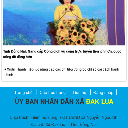
Tỉnh Đồng Nai: Nâng cấp Cổng dịch vụ công trực tuyến tiện ích hơn, cuộc
sống dễ dàng hơn
Xuân Thành Tiếp tục nâng cao các chỉ tiêu trong bộ chỉ số cải cách hành
chính
Trang chủ
Cấu trúc trang
Liên hệ
Đăng nhập
ỦY BAN NHÂN DÂN XÃ
ĐAK LUA
Chịu trách nhiệm nội dung: PCT UBND xã Nguyễn Ngọc Nhì
Địa chỉ: Xã Đak Lua - Tỉnh Đồng Nai