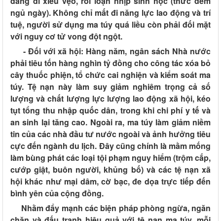
dáng đi xiêu vẹo, rối loạn nhịp sinh học (thức đêm
ngủ ngày). Không chỉ mất đi năng lực lao động và trí
tuệ, người sử dụng ma túy quá liều còn phải đối mặt
với nguy cơ tử vong đột ngột.
- Đối với xã hội:
Hàng năm, ngân sách Nhà nước
phải tiêu tốn hàng nghìn tỷ đồng cho công tác xóa bỏ
cây thuốc phiện, tổ chức cai nghiện và kiểm soát ma
túy. Tệ nạn này làm suy giảm nghiêm trọng cả số
lượng và chất lượng lực lượng lao động xã hội, kéo
tụt tổng thu nhập quốc dân, trong khi chi phí y tế và
an sinh lại tăng cao. Ngoài ra, ma túy làm giảm niềm
tin của các nhà đầu tư nước ngoài và ảnh hưởng tiêu
cực đến ngành du lịch. Đây cũng chính là mầm mống
làm bùng phát các loại tội phạm nguy hiểm (trộm cắp,
cướp giật, buôn người, khủng bố) và các tệ nạn xã
hội khác như mại dâm, cờ bạc, đe dọa trực tiếp đến
bình yên của cộng đồng.
Nhằm đẩy mạnh các biện pháp phòng ngừa, ngăn
chặn và đấu tranh hiệu quả với tệ nạn ma túy, mỗi