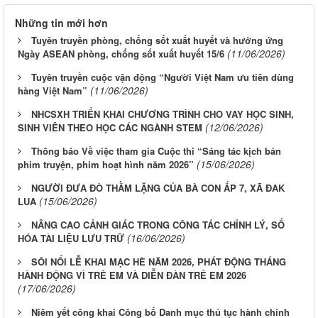
Những tin mới hơn
Tuyên truyền phòng, chống sốt xuất huyết và hưởng ứng
(11/06/2026)
Ngày ASEAN phòng, chống sốt xuất huyết 15/6
Tuyên truyền cuộc vận động “Người Việt Nam ưu tiên dùng
(11/06/2026)
hàng Việt Nam”
NHCSXH TRIỂN KHAI CHƯƠNG TRÌNH CHO VAY HỌC SINH,
(12/06/2026)
SINH VIÊN THEO HỌC CÁC NGÀNH STEM
Thông báo Về việc tham gia Cuộc thi “Sáng tác kịch bản
(15/06/2026)
phim truyện, phim hoạt hình năm 2026”
NGƯỜI ĐƯA ĐÒ THẦM LẶNG CỦA BÀ CON ẤP 7, XÃ ĐAK
(15/06/2026)
LUA
NÂNG CAO CẢNH GIÁC TRONG CÔNG TÁC CHỈNH LÝ, SỐ
(16/06/2026)
HÓA TÀI LIỆU LƯU TRỮ
SÔI NỔI LỄ KHAI MẠC HÈ NĂM 2026, PHÁT ĐỘNG THÁNG
HÀNH ĐỘNG VÌ TRẺ EM VÀ DIỄN ĐÀN TRẺ EM 2026
(17/06/2026)
Niêm yết công khai Công bố Danh mục thủ tục hành chính