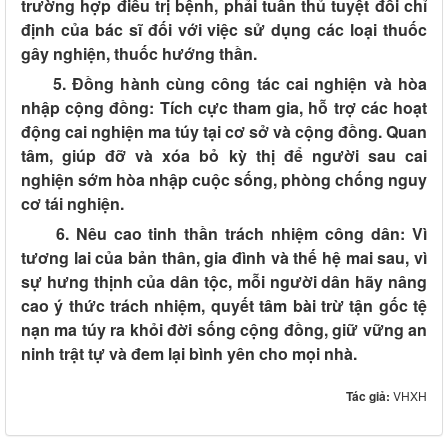
trường hợp điều trị bệnh, phải tuân thủ tuyệt đối chỉ
định của bác sĩ đối với việc sử dụng các loại thuốc
gây nghiện, thuốc hướng thần.
5. Đồng hành cùng công tác cai nghiện và hòa
nhập cộng đồng:
Tích cực tham gia, hỗ trợ các hoạt
động cai nghiện ma túy tại cơ sở và cộng đồng. Quan
tâm, giúp đỡ và xóa bỏ kỳ thị để người sau cai
nghiện sớm hòa nhập cuộc sống, phòng chống nguy
cơ tái nghiện.
6. Nêu cao tinh thần trách nhiệm công dân:
Vì
tương lai của bản thân, gia đình và thế hệ mai sau, vì
sự hưng thịnh của dân tộc, mỗi người dân hãy nâng
cao ý thức trách nhiệm, quyết tâm bài trừ tận gốc tệ
nạn ma túy ra khỏi đời sống cộng đồng, giữ vững an
ninh trật tự và đem lại bình yên cho mọi nhà.
Tác giả:
VHXH