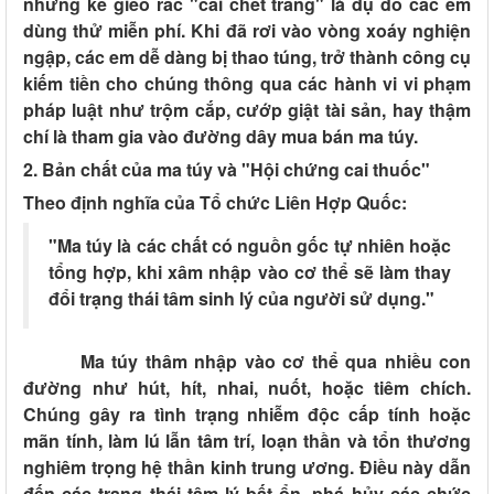
những kẻ gieo rắc "cái chết trắng" là dụ dỗ các em
dùng thử miễn phí. Khi đã rơi vào vòng xoáy nghiện
ngập, các em dễ dàng bị thao túng, trở thành công cụ
kiếm tiền cho chúng thông qua các hành vi vi phạm
pháp luật như trộm cắp, cướp giật tài sản, hay thậm
chí là tham gia vào đường dây mua bán ma túy.
2. Bản chất của ma túy và "Hội chứng cai thuốc"
Theo định nghĩa của Tổ chức Liên Hợp Quốc:
"Ma túy là các chất có nguồn gốc tự nhiên hoặc
tổng hợp, khi xâm nhập vào cơ thể sẽ làm thay
đổi trạng thái tâm sinh lý của người sử dụng."
Ma túy thâm nhập vào cơ thể qua nhiều con
đường như hút, hít, nhai, nuốt, hoặc tiêm chích.
Chúng gây ra tình trạng nhiễm độc cấp tính hoặc
mãn tính, làm lú lẫn tâm trí, loạn thần và tổn thương
nghiêm trọng hệ thần kinh trung ương. Điều này dẫn
đến các trạng thái tâm lý bất ổn, phá hủy các chức