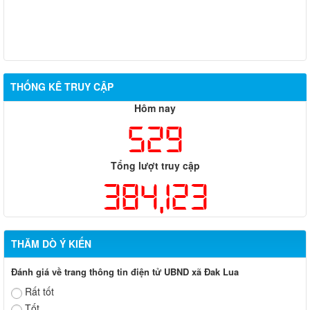
THỐNG KÊ TRUY CẬP
Hôm nay
529
Tổng lượt truy cập
384,123
THĂM DÒ Ý KIẾN
Đánh giá về trang thông tin điện tử UBND xã Đak Lua
Rất tốt
Tốt