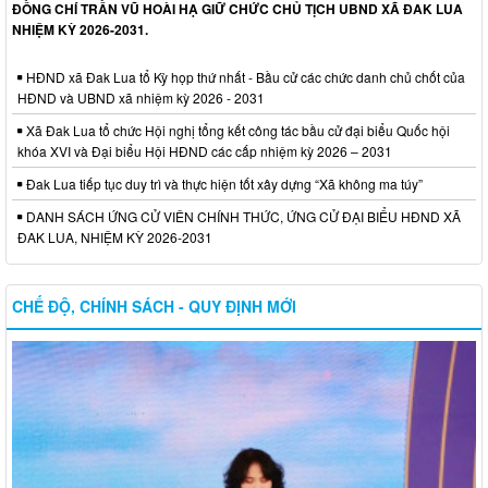
ĐỒNG CHÍ TRẦN VŨ HOÀI HẠ GIỮ CHỨC CHỦ TỊCH UBND XÃ ĐAK LUA
NHIỆM KỲ 2026-2031.
HĐND xã Đak Lua tổ Kỳ họp thứ nhất - Bầu cử các chức danh chủ chốt của
HĐND và UBND xã nhiệm kỳ 2026 - 2031
Xã Đak Lua tổ chức Hội nghị tổng kết công tác bầu cử đại biểu Quốc hội
khóa XVI và Đại biểu Hội HĐND các cấp nhiệm kỳ 2026 – 2031
Đak Lua tiếp tục duy trì và thực hiện tốt xây dựng “Xã không ma túy”
DANH SÁCH ỨNG CỬ VIÊN CHÍNH THỨC, ỨNG CỬ ĐẠI BIỂU HĐND XÃ
ĐAK LUA, NHIỆM KỲ 2026-2031
CHẾ ĐỘ, CHÍNH SÁCH - QUY ĐỊNH MỚI