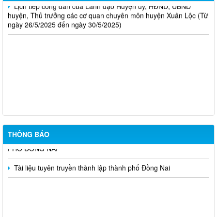
Lịch tiếp công dân của Lãnh đạo Huyện ủy, HĐND, UBND
huyện, Thủ trưởng các cơ quan chuyên môn huyện Xuân Lộc (Từ
ngày 26/5/2025 đến ngày 30/5/2025)
Tuyên truyền phòng, chống sốt xuất huyết và hưởng ứng Ngày
ASEAN phòng, chống sốt xuất huyết 15/6
CÔNG AN XÃ ĐAK LUA TUYÊN TRUYỀN KHÔNG PHƠI NÔNG
SẢN TRÊN ĐƯỜNG
HÔM NAY – 18/5/2026, LỄ CÔNG BỐ THÀNH LẬP THÀNH
THÔNG BÁO
PHỐ ĐỒNG NAI
Tài liệu tuyên truyền thành lập thành phố Đồng Nai