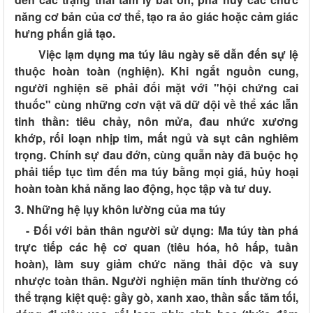
năng cơ bản của cơ thể, tạo ra ảo giác hoặc cảm giác
hưng phấn giả tạo.
Việc lạm dụng ma túy lâu ngày sẽ dẫn đến sự lệ
thuộc hoàn toàn (nghiện). Khi ngắt nguồn cung,
người nghiện sẽ phải đối mặt với
"hội chứng cai
thuốc"
cùng những cơn vật vã dữ dội về thể xác lẫn
tinh thần: tiêu chảy, nôn mửa, đau nhức xương
khớp, rối loạn nhịp tim, mất ngủ và sụt cân nghiêm
trọng. Chính sự đau đớn, cùng quẫn này đã buộc họ
phải tiếp tục tìm đến ma túy bằng mọi giá, hủy hoại
hoàn toàn khả năng lao động, học tập và tư duy.
3. Những hệ lụy khôn lường của ma túy
- Đối với bản thân người sử dụng:
Ma túy tàn phá
trực tiếp các hệ cơ quan (tiêu hóa, hô hấp, tuần
hoàn), làm suy giảm chức năng thải độc và suy
nhược toàn thân. Người nghiện mãn tính thường có
thể trạng kiệt quệ: gầy gò, xanh xao, thần sắc tăm tối,