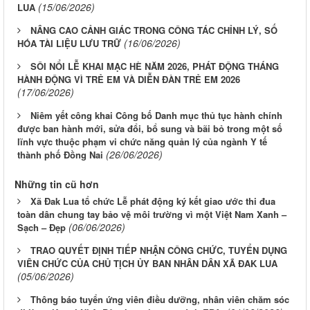
(15/06/2026)
LUA
NÂNG CAO CẢNH GIÁC TRONG CÔNG TÁC CHỈNH LÝ, SỐ
(16/06/2026)
HÓA TÀI LIỆU LƯU TRỮ
SÔI NỔI LỄ KHAI MẠC HÈ NĂM 2026, PHÁT ĐỘNG THÁNG
HÀNH ĐỘNG VÌ TRẺ EM VÀ DIỄN ĐÀN TRẺ EM 2026
(17/06/2026)
Niêm yết công khai Công bố Danh mục thủ tục hành chính
được ban hành mới, sửa đổi, bổ sung và bãi bỏ trong một số
lĩnh vực thuộc phạm vi chức năng quản lý của ngành Y tế
(26/06/2026)
thành phố Đồng Nai
Những tin cũ hơn
Xã Đak Lua tổ chức Lễ phát động ký kết giao ước thi đua
toàn dân chung tay bảo vệ môi trường vì một Việt Nam Xanh –
(06/06/2026)
Sạch – Đẹp
TRAO QUYẾT ĐỊNH TIẾP NHẬN CÔNG CHỨC, TUYỂN DỤNG
VIÊN CHỨC CỦA CHỦ TỊCH ỦY BAN NHÂN DÂN XÃ ĐAK LUA
(05/06/2026)
Thông báo tuyển ứng viên điều dưỡng, nhân viên chăm sóc