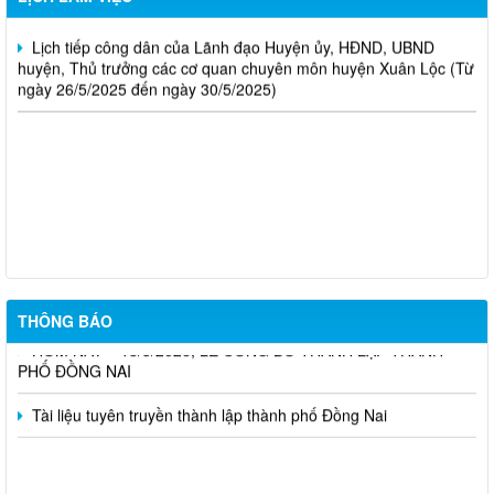
Lịch tiếp công dân của Lãnh đạo Huyện ủy, HĐND, UBND
huyện, Thủ trưởng các cơ quan chuyên môn huyện Xuân Lộc (Từ
ngày 26/5/2025 đến ngày 30/5/2025)
Tuyên truyền phòng, chống sốt xuất huyết và hưởng ứng Ngày
ASEAN phòng, chống sốt xuất huyết 15/6
CÔNG AN XÃ ĐAK LUA TUYÊN TRUYỀN KHÔNG PHƠI NÔNG
SẢN TRÊN ĐƯỜNG
THÔNG BÁO
HÔM NAY – 18/5/2026, LỄ CÔNG BỐ THÀNH LẬP THÀNH
PHỐ ĐỒNG NAI
Tài liệu tuyên truyền thành lập thành phố Đồng Nai