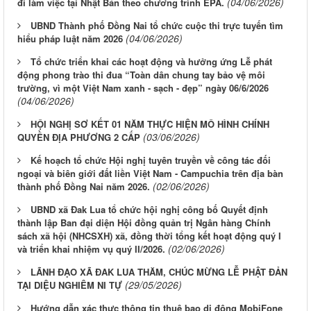
(04/06/2026)
đi làm việc tại Nhật Bản theo chương trình EPA.
UBND Thành phố Đồng Nai tổ chức cuộc thi trực tuyến tìm
(04/06/2026)
hiểu pháp luật năm 2026
Tổ chức triển khai các hoạt động và hưởng ứng Lễ phát
động phong trào thi đua “Toàn dân chung tay bảo vệ môi
trường, vì một Việt Nam xanh - sạch - đẹp” ngày 06/6/2026
(04/06/2026)
HỘI NGHỊ SƠ KẾT 01 NĂM THỰC HIỆN MÔ HÌNH CHÍNH
(03/06/2026)
QUYỀN ĐỊA PHƯƠNG 2 CẤP
Kế hoạch tổ chức Hội nghị tuyên truyền về công tác đối
ngoại và biên giới đất liền Việt Nam - Campuchia trên địa bàn
(02/06/2026)
thành phố Đồng Nai năm 2026.
UBND xã Đak Lua tổ chức hội nghị công bố Quyết định
thành lập Ban đại diện Hội đồng quản trị Ngân hàng Chính
sách xã hội (NHCSXH) xã, đồng thời tổng kết hoạt động quý I
(02/06/2026)
và triển khai nhiệm vụ quý II/2026.
LÃNH ĐẠO XÃ ĐAK LUA THĂM, CHÚC MỪNG LỄ PHẬT ĐẢN
(29/05/2026)
TẠI DIỆU NGHIÊM NI TỰ
Hướng dẫn xác thực thông tin thuê bao di động MobiFone