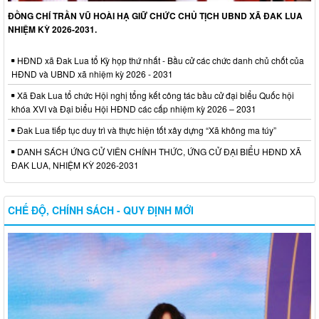
ĐỒNG CHÍ TRẦN VŨ HOÀI HẠ GIỮ CHỨC CHỦ TỊCH UBND XÃ ĐAK LUA
NHIỆM KỲ 2026-2031.
HĐND xã Đak Lua tổ Kỳ họp thứ nhất - Bầu cử các chức danh chủ chốt của
HĐND và UBND xã nhiệm kỳ 2026 - 2031
Xã Đak Lua tổ chức Hội nghị tổng kết công tác bầu cử đại biểu Quốc hội
khóa XVI và Đại biểu Hội HĐND các cấp nhiệm kỳ 2026 – 2031
Đak Lua tiếp tục duy trì và thực hiện tốt xây dựng “Xã không ma túy”
DANH SÁCH ỨNG CỬ VIÊN CHÍNH THỨC, ỨNG CỬ ĐẠI BIỂU HĐND XÃ
ĐAK LUA, NHIỆM KỲ 2026-2031
CHẾ ĐỘ, CHÍNH SÁCH - QUY ĐỊNH MỚI