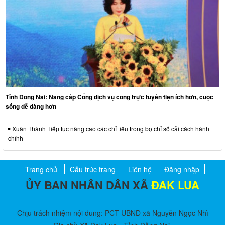
Tỉnh Đồng Nai: Nâng cấp Cổng dịch vụ công trực tuyến tiện ích hơn, cuộc
sống dễ dàng hơn
Xuân Thành Tiếp tục nâng cao các chỉ tiêu trong bộ chỉ số cải cách hành
chính
Trang chủ
Cấu trúc trang
Liên hệ
Đăng nhập
ỦY BAN NHÂN DÂN XÃ
ĐAK LUA
Chịu trách nhiệm nội dung: PCT UBND xã Nguyễn Ngọc Nhì